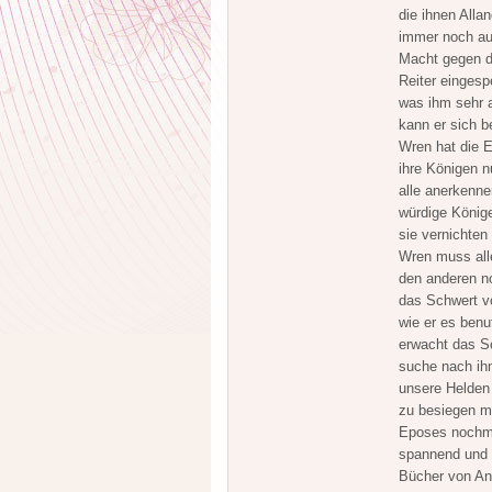
die ihnen Alla
immer noch auf
Macht gegen di
Reiter eingesp
was ihm sehr 
kann er sich b
Wren hat die E
ihre Königen n
alle anerkenne
würdige Könige
sie vernichten
Wren muss alle
den anderen no
das Schwert vo
wie er es benu
erwacht das Sc
suche nach ih
unsere Helde
zu besiegen mü
Eposes nochma
spannend und a
Bücher von Anf