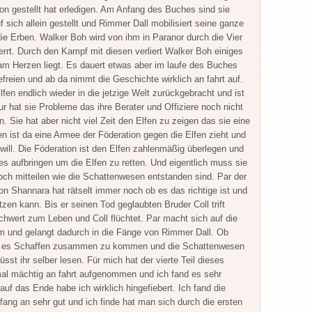
non gestellt hat erledigen. Am Anfang des Buches sind sie
 sich allein gestellt und Rimmer Dall mobilisiert seine ganze
e Erben. Walker Boh wird von ihm in Paranor durch die Vier
errt. Durch den Kampf mit diesen verliert Walker Boh einiges
am Herzen liegt. Es dauert etwas aber im laufe des Buches
efreien und ab da nimmt die Geschichte wirklich an fahrt auf.
lfen endlich wieder in die jetzige Welt zurückgebracht und ist
ur hat sie Probleme das ihre Berater und Offiziere noch nicht
n. Sie hat aber nicht viel Zeit den Elfen zu zeigen das sie eine
n ist da eine Armee der Föderation gegen die Elfen zieht und
 will. Die Föderation ist den Elfen zahlenmäßig überlegen und
s aufbringen um die Elfen zu retten. Und eigentlich muss sie
ch mitteilen wie die Schattenwesen entstanden sind. Par der
n Shannara hat rätselt immer noch ob es das richtige ist und
tzen kann. Bis er seinen Tod geglaubten Bruder Coll trift
hwert zum Leben und Coll flüchtet. Par macht sich auf die
m und gelangt dadurch in die Fänge von Rimmer Dall. Ob
n es Schaffen zusammen zu kommen und die Schattenwesen
sst ihr selber lesen. Für mich hat der vierte Teil dieses
l mächtig an fahrt aufgenommen und ich fand es sehr
uf das Ende habe ich wirklich hingefiebert. Ich fand die
ang an sehr gut und ich finde hat man sich durch die ersten