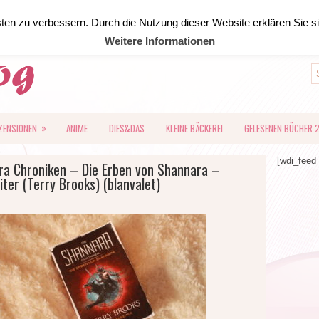
sten zu verbessern. Durch die Nutzung dieser Website erklären Sie 
IMPRESSUM
DATENSCHUTZ
Weitere Informationen
»
ZENSIONEN
ANIME
DIES&DAS
KLEINE BÄCKEREI
GELESENEN BÜCHER 
[wdi_feed 
ra Chroniken – Die Erben von Shannara –
ter (Terry Brooks) (blanvalet)